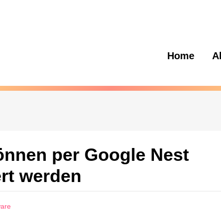
Home
A
önnen per Google Nest
ert werden
ware