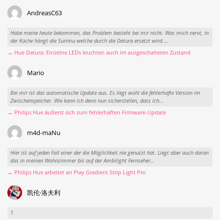
AndreasC63
Habe meine heute bekommen, das Problem besteht bei mir nicht. Was mich nervt, in
der Küche hängt die Surimu welche durch die Datura ersetzt wird....
→ Hue Datura: Einzelne LEDs leuchten auch im ausgeschalteten Zustand
Mario
Bei mir ist das automatische Update aus. Es liegt wohl die fehlerhafte Version im
Zwischenspeicher. Wie kann ich denn nun sicherstellen, dass ich...
→ Philips Hue äußerst sich zum fehlerhaften Firmware-Update
m4d-maNu
Hier ist auf jeden Fall einer der die Möglichkeit nie genutzt hat. Liegt aber auch daran
das in meinen Wohnzimmer bis auf der Ambilight Fernseher...
→ Philips Hue arbeitet an Play Gradient Strip Light Pro
凯伦·洛夫利
1