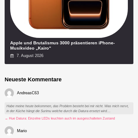
Apple und Brutalismus 3000 präsentieren iPhone-
Musikvideo „Kairo“
7. August 2026
Neueste Kommentare
AndreasC63
Habe meine heute bekommen, das Problem besteht bei mir nicht. Was mich nervt,
in der Küche hängt die Surimu welche durch die Datura ersetzt wird....
→ Hue Datura: Einzelne LEDs leuchten auch im ausgeschalteten Zustand
Mario