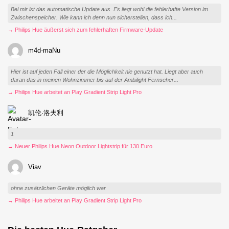
Bei mir ist das automatische Update aus. Es liegt wohl die fehlerhafte Version im
Zwischenspeicher. Wie kann ich denn nun sicherstellen, dass ich...
→ Philips Hue äußerst sich zum fehlerhaften Firmware-Update
m4d-maNu
Hier ist auf jeden Fall einer der die Möglichkeit nie genutzt hat. Liegt aber auch
daran das in meinen Wohnzimmer bis auf der Ambilight Fernseher...
→ Philips Hue arbeitet an Play Gradient Strip Light Pro
凯伦·洛夫利
1
→ Neuer Philips Hue Neon Outdoor Lightstrip für 130 Euro
Viav
ohne zusätzlichen Geräte möglich war
→ Philips Hue arbeitet an Play Gradient Strip Light Pro