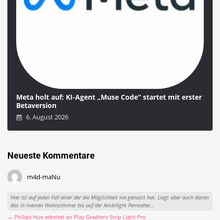
Meta holt auf: KI-Agent „Muse Code“ startet mit erster
Betaversion
6. August 2026
Neueste Kommentare
m4d-maNu
Hier ist auf jeden Fall einer der die Möglichkeit nie genutzt hat. Liegt aber auch daran
das in meinen Wohnzimmer bis auf der Ambilight Fernseher...
→ Philips Hue arbeitet an Play Gradient Strip Light Pro