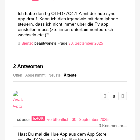
Ich habe den Lg OLED77C47LA mit der hue sync
app drauf. Kann ich dies irgendwie mit dem iphone
steuern, dass ich nicht immer über die Tv app
einstellen muss (zb. Einen entertainmentbereich
wechseln etc.)?
Bienzo
beantwortete Frage
30. September 2025
2
Antworten
Offen
Abgestimmt
Neuste
Älteste
0
6.40K
cduser
veröffentlicht 30. September 2025
0
Kommentar
Hast Du mal die Hue App aus dem App Store
installiert? So wie ich das überblicke ist ein