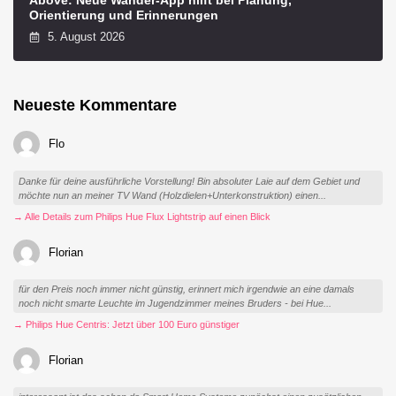
Orientierung und Erinnerungen
5. August 2026
Neueste Kommentare
Flo
Danke für deine ausführliche Vorstellung! Bin absoluter Laie auf dem Gebiet und
möchte nun an meiner TV Wand (Holzdielen+Unterkonstruktion) einen...
→ Alle Details zum Philips Hue Flux Lightstrip auf einen Blick
Florian
für den Preis noch immer nicht günstig, erinnert mich irgendwie an eine damals
noch nicht smarte Leuchte im Jugendzimmer meines Bruders - bei Hue...
→ Philips Hue Centris: Jetzt über 100 Euro günstiger
Florian