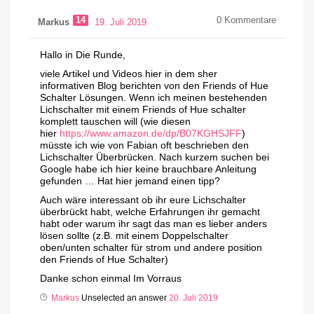
14
0
Kommentare
Markus
19. Juli 2019
Hallo in Die Runde,
viele Artikel und Videos hier in dem sher
informativen Blog berichten von den Friends of Hue
Schalter Lösungen. Wenn ich meinen bestehenden
Lichschalter mit einem Friends of Hue schalter
komplett tauschen will (wie diesen
hier
https://www.amazon.de/dp/B07KGHSJFF
)
müsste ich wie von Fabian oft beschrieben den
Lichschalter Überbrücken. Nach kurzem suchen bei
Google habe ich hier keine brauchbare Anleitung
gefunden … Hat hier jemand einen tipp?
Auch wäre interessant ob ihr eure Lichschalter
überbrückt habt, welche Erfahrungen ihr gemacht
habt oder warum ihr sagt das man es lieber anders
lösen sollte (z.B. mit einem Doppelschalter
oben/unten schalter für strom und andere position
den Friends of Hue Schalter)
Danke schon einmal Im Vorraus
Markus
Unselected an answer
20. Juli 2019