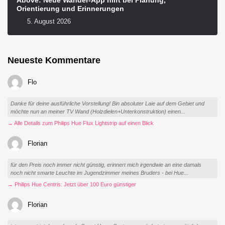
Above: Neue Wander-App hilft bei Planung,
Orientierung und Erinnerungen
5. August 2026
Neueste Kommentare
Flo
Danke für deine ausführliche Vorstellung! Bin absoluter Laie auf dem Gebiet und
möchte nun an meiner TV Wand (Holzdielen+Unterkonstruktion) einen...
→ Alle Details zum Philips Hue Flux Lightstrip auf einen Blick
Florian
für den Preis noch immer nicht günstig, erinnert mich irgendwie an eine damals
noch nicht smarte Leuchte im Jugendzimmer meines Bruders - bei Hue...
→ Philips Hue Centris: Jetzt über 100 Euro günstiger
Florian