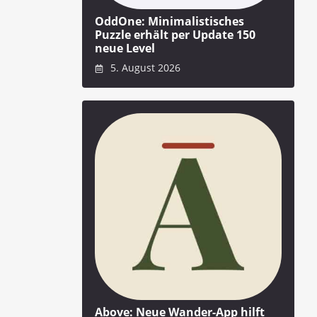
OddOne: Minimalistisches
Puzzle erhält per Update 150
neue Level
5. August 2026
Above: Neue Wander-App hilft