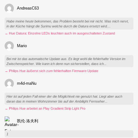
AndreasC63
Habe meine heute bekommen, das Problem besteht bei mir nicht. Was mich nervt,
in der Küche hängt die Surimu welche durch die Datura ersetzt wird....
→ Hue Datura: Einzelne LEDs leuchten auch im ausgeschalteten Zustand
Mario
Bei mir ist das automatische Update aus. Es liegt wohl die fehlerhafte Version im
Zwischenspeicher. Wie kann ich denn nun sicherstellen, dass ich...
→ Philips Hue äußerst sich zum fehlerhaften Firmware-Update
m4d-maNu
Hier ist auf jeden Fall einer der die Möglichkeit nie genutzt hat. Liegt aber auch
daran das in meinen Wohnzimmer bis auf der Ambilight Fernseher...
→ Philips Hue arbeitet an Play Gradient Strip Light Pro
凯伦·洛夫利
1