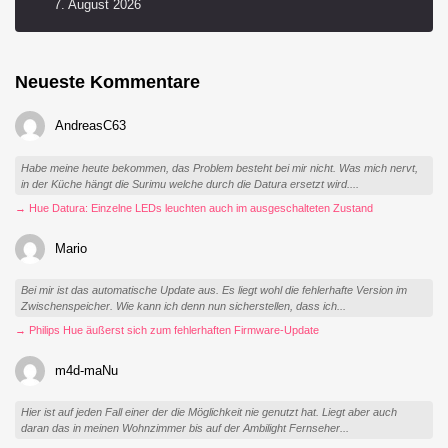
7. August 2026
Neueste Kommentare
AndreasC63
Habe meine heute bekommen, das Problem besteht bei mir nicht. Was mich nervt,
in der Küche hängt die Surimu welche durch die Datura ersetzt wird....
→ Hue Datura: Einzelne LEDs leuchten auch im ausgeschalteten Zustand
Mario
Bei mir ist das automatische Update aus. Es liegt wohl die fehlerhafte Version im
Zwischenspeicher. Wie kann ich denn nun sicherstellen, dass ich...
→ Philips Hue äußerst sich zum fehlerhaften Firmware-Update
m4d-maNu
Hier ist auf jeden Fall einer der die Möglichkeit nie genutzt hat. Liegt aber auch
daran das in meinen Wohnzimmer bis auf der Ambilight Fernseher...