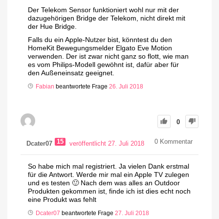
Der Telekom Sensor funktioniert wohl nur mit der
dazugehörigen Bridge der Telekom, nicht direkt mit
der Hue Bridge.
Falls du ein Apple-Nutzer bist, könntest du den
HomeKit Bewegungsmelder Elgato Eve Motion
verwenden. Der ist zwar nicht ganz so flott, wie man
es vom Philips-Modell gewöhnt ist, dafür aber für
den Außeneinsatz geeignet.
Fabian
beantwortete Frage
26. Juli 2018
0
15
0
Kommentar
Dcater07
veröffentlicht 27. Juli 2018
So habe mich mal registriert. Ja vielen Dank erstmal
für die Antwort. Werde mir mal ein Apple TV zulegen
und es testen 🙂 Nach dem was alles an Outdoor
Produkten gekommen ist, finde ich ist dies echt noch
eine Produkt was fehlt
Dcater07
beantwortete Frage
27. Juli 2018