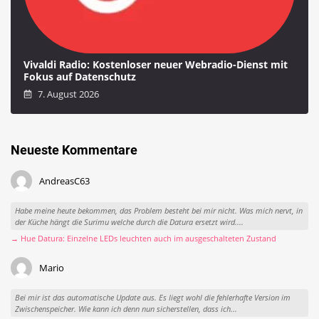
Vivaldi Radio: Kostenloser neuer Webradio-Dienst mit
Fokus auf Datenschutz
7. August 2026
Neueste Kommentare
AndreasC63
Habe meine heute bekommen, das Problem besteht bei mir nicht. Was mich nervt, in
der Küche hängt die Surimu welche durch die Datura ersetzt wird....
→ Hue Datura: Einzelne LEDs leuchten auch im ausgeschalteten Zustand
Mario
Bei mir ist das automatische Update aus. Es liegt wohl die fehlerhafte Version im
Zwischenspeicher. Wie kann ich denn nun sicherstellen, dass ich...