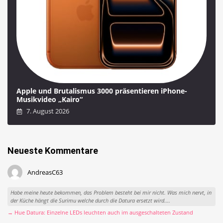
Apple und Brutalismus 3000 präsentieren iPhone-
Musikvideo „Kairo“
7. August 2026
Neueste Kommentare
AndreasC63
Habe meine heute bekommen, das Problem besteht bei mir nicht. Was mich nervt, in
der Küche hängt die Surimu welche durch die Datura ersetzt wird....
→ Hue Datura: Einzelne LEDs leuchten auch im ausgeschalteten Zustand