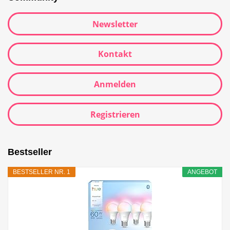
Newsletter
Kontakt
Anmelden
Registrieren
Bestseller
BESTSELLER NR. 1
ANGEBOT