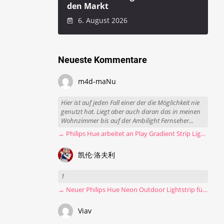
den Markt
6. August 2026
Neueste Kommentare
m4d-maNu
Hier ist auf jeden Fall einer der die Möglichkeit nie
genutzt hat. Liegt aber auch daran das in meinen
Wohnzimmer bis auf der Ambilight Fernseher...
→ Philips Hue arbeitet an Play Gradient Strip Light Pro
凯伦·洛夫利
1
→ Neuer Philips Hue Neon Outdoor Lightstrip für 130 Euro
Viav