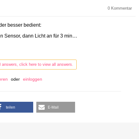
0
Kommentar
er besser bedient:
en Sensor, dann Licht an für 3 min…
3 answers, click here to view all answers.
ieren
oder
einloggen
teilen
E-Mail