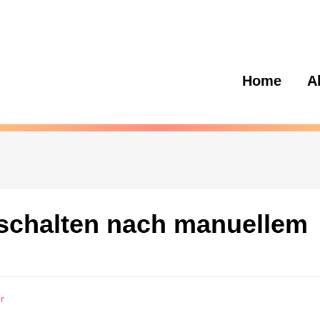
Home
A
sschalten nach manuellem
r