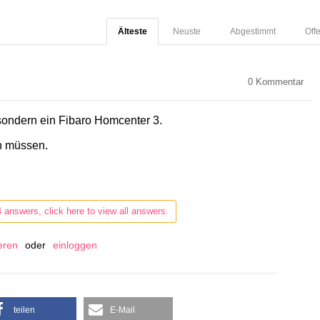
Älteste
Neuste
Abgestimmt
Off
0
Kommentar
sondern ein Fibaro Homcenter 3.
n müssen.
4 answers, click here to view all answers.
ieren
oder
einloggen
teilen
E-Mail