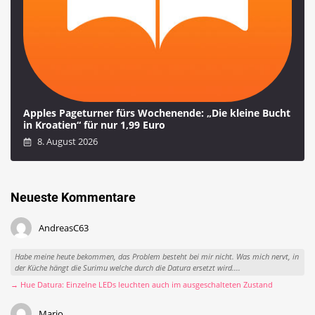
Apples Pageturner fürs Wochenende: „Die kleine Bucht
in Kroatien“ für nur 1,99 Euro
8. August 2026
Neueste Kommentare
AndreasC63
Habe meine heute bekommen, das Problem besteht bei mir nicht. Was mich nervt, in
der Küche hängt die Surimu welche durch die Datura ersetzt wird....
→ Hue Datura: Einzelne LEDs leuchten auch im ausgeschalteten Zustand
Mario