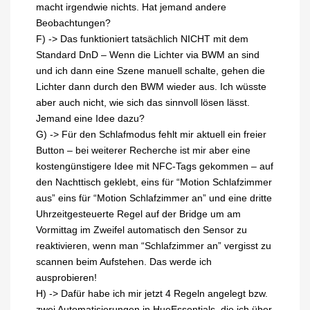
macht irgendwie nichts. Hat jemand andere
Beobachtungen?
F) -> Das funktioniert tatsächlich NICHT mit dem
Standard DnD – Wenn die Lichter via BWM an sind
und ich dann eine Szene manuell schalte, gehen die
Lichter dann durch den BWM wieder aus. Ich wüsste
aber auch nicht, wie sich das sinnvoll lösen lässt.
Jemand eine Idee dazu?
G) -> Für den Schlafmodus fehlt mir aktuell ein freier
Button – bei weiterer Recherche ist mir aber eine
kostengünstigere Idee mit NFC-Tags gekommen – auf
den Nachttisch geklebt, eins für “Motion Schlafzimmer
aus” eins für “Motion Schlafzimmer an” und eine dritte
Uhrzeitgesteuerte Regel auf der Bridge um am
Vormittag im Zweifel automatisch den Sensor zu
reaktivieren, wenn man “Schlafzimmer an” vergisst zu
scannen beim Aufstehen. Das werde ich
ausprobieren!
H) -> Dafür habe ich mir jetzt 4 Regeln angelegt bzw.
zwei Automatisierungen in HueEssentials, die ich über