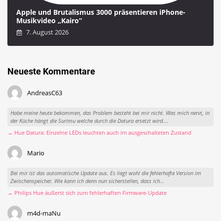
Apple und Brutalismus 3000 präsentieren iPhone-
Musikvideo „Kairo“
7. August 2026
Neueste Kommentare
AndreasC63
Habe meine heute bekommen, das Problem besteht bei mir nicht. Was mich nervt, in
der Küche hängt die Surimu welche durch die Datura ersetzt wird....
→ Hue Datura: Einzelne LEDs leuchten auch im ausgeschalteten Zustand
Mario
Bei mir ist das automatische Update aus. Es liegt wohl die fehlerhafte Version im
Zwischenspeicher. Wie kann ich denn nun sicherstellen, dass ich...
→ Philips Hue äußerst sich zum fehlerhaften Firmware-Update
m4d-maNu