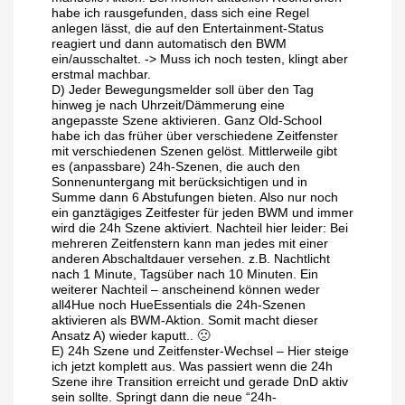
habe ich rausgefunden, dass sich eine Regel
anlegen lässt, die auf den Entertainment-Status
reagiert und dann automatisch den BWM
ein/ausschaltet. -> Muss ich noch testen, klingt aber
erstmal machbar.
D) Jeder Bewegungsmelder soll über den Tag
hinweg je nach Uhrzeit/Dämmerung eine
angepasste Szene aktivieren. Ganz Old-School
habe ich das früher über verschiedene Zeitfenster
mit verschiedenen Szenen gelöst. Mittlerweile gibt
es (anpassbare) 24h-Szenen, die auch den
Sonnenuntergang mit berücksichtigen und in
Summe dann 6 Abstufungen bieten. Also nur noch
ein ganztägiges Zeitfester für jeden BWM und immer
wird die 24h Szene aktiviert. Nachteil hier leider: Bei
mehreren Zeitfenstern kann man jedes mit einer
anderen Abschaltdauer versehen. z.B. Nachtlicht
nach 1 Minute, Tagsüber nach 10 Minuten. Ein
weiterer Nachteil – anscheinend können weder
all4Hue noch HueEssentials die 24h-Szenen
aktivieren als BWM-Aktion. Somit macht dieser
Ansatz A) wieder kaputt.. 🙁
E) 24h Szene und Zeitfenster-Wechsel – Hier steige
ich jetzt komplett aus. Was passiert wenn die 24h
Szene ihre Transition erreicht und gerade DnD aktiv
sein sollte. Springt dann die neue “24h-