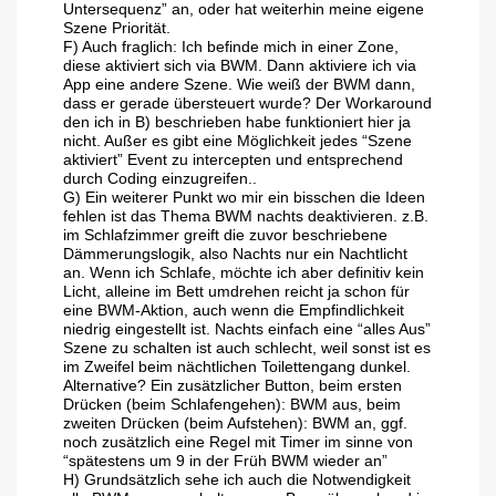
Untersequenz” an, oder hat weiterhin meine eigene
Szene Priorität.
F) Auch fraglich: Ich befinde mich in einer Zone,
diese aktiviert sich via BWM. Dann aktiviere ich via
App eine andere Szene. Wie weiß der BWM dann,
dass er gerade übersteuert wurde? Der Workaround
den ich in B) beschrieben habe funktioniert hier ja
nicht. Außer es gibt eine Möglichkeit jedes “Szene
aktiviert” Event zu intercepten und entsprechend
durch Coding einzugreifen..
G) Ein weiterer Punkt wo mir ein bisschen die Ideen
fehlen ist das Thema BWM nachts deaktivieren. z.B.
im Schlafzimmer greift die zuvor beschriebene
Dämmerungslogik, also Nachts nur ein Nachtlicht
an. Wenn ich Schlafe, möchte ich aber definitiv kein
Licht, alleine im Bett umdrehen reicht ja schon für
eine BWM-Aktion, auch wenn die Empfindlichkeit
niedrig eingestellt ist. Nachts einfach eine “alles Aus”
Szene zu schalten ist auch schlecht, weil sonst ist es
im Zweifel beim nächtlichen Toilettengang dunkel.
Alternative? Ein zusätzlicher Button, beim ersten
Drücken (beim Schlafengehen): BWM aus, beim
zweiten Drücken (beim Aufstehen): BWM an, ggf.
noch zusätzlich eine Regel mit Timer im sinne von
“spätestens um 9 in der Früh BWM wieder an”
H) Grundsätzlich sehe ich auch die Notwendigkeit