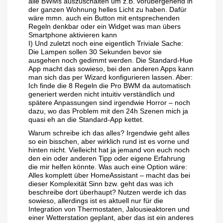
alle BWMs auszuschalten um z.B. vorübergehend in
der ganzen Wohnung helles Licht zu haben. Dafür
wäre mmn. auch ein Button mit entsprechenden
Regeln denkbar oder ein Widget was man übers
Smartphone aktivieren kann
I) Und zuletzt noch eine eigentlich Triviale Sache:
Die Lampen sollen 30 Sekunden bevor sie
ausgehen noch gedimmt werden. Die Standard-Hue
App macht das sowieso, bei den anderen Apps kann
man sich das per Wizard konfigurieren lassen. Aber:
Ich finde die 8 Regeln die Pro BWM da automatisch
generiert werden nicht intuitiv verständlich und
spätere Anpassungen sind irgendwie Horror – noch
dazu, wo das Problem mit den 24h Szenen mich ja
quasi eh an die Standard-App kettet.
Warum schreibe ich das alles? Irgendwie geht alles
so ein bisschen, aber wirklich rund ist es vorne und
hinten nicht. Vielleicht hat ja jemand von euch noch
den ein oder anderen Tipp oder eigene Erfahrung
die mir helfen könnte. Was auch eine Option wäre:
Alles komplett über HomeAssistant – macht das bei
dieser Komplexität Sinn bzw. geht das was ich
beschreibe dort überhaupt? Nutzen werde ich das
sowieso, allerdings ist es aktuell nur für die
Integration von Thermostaten, Jalousieaktoren und
einer Wetterstation geplant, aber das ist ein anderes