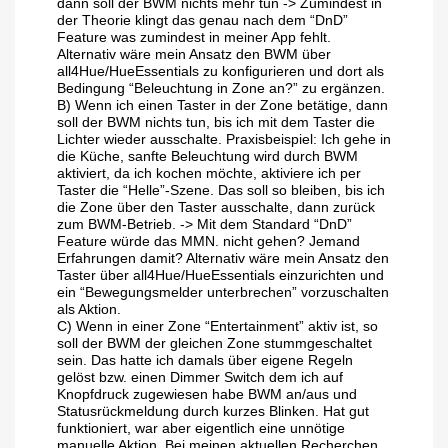
dann soll der BWM nichts mehr tun -> Zumindest in
der Theorie klingt das genau nach dem “DnD”
Feature was zumindest in meiner App fehlt.
Alternativ wäre mein Ansatz den BWM über
all4Hue/HueEssentials zu konfigurieren und dort als
Bedingung “Beleuchtung in Zone an?” zu ergänzen.
B) Wenn ich einen Taster in der Zone betätige, dann
soll der BWM nichts tun, bis ich mit dem Taster die
Lichter wieder ausschalte. Praxisbeispiel: Ich gehe in
die Küche, sanfte Beleuchtung wird durch BWM
aktiviert, da ich kochen möchte, aktiviere ich per
Taster die “Helle”-Szene. Das soll so bleiben, bis ich
die Zone über den Taster ausschalte, dann zurück
zum BWM-Betrieb. -> Mit dem Standard “DnD”
Feature würde das MMN. nicht gehen? Jemand
Erfahrungen damit? Alternativ wäre mein Ansatz den
Taster über all4Hue/HueEssentials einzurichten und
ein “Bewegungsmelder unterbrechen” vorzuschalten
als Aktion.
C) Wenn in einer Zone “Entertainment” aktiv ist, so
soll der BWM der gleichen Zone stummgeschaltet
sein. Das hatte ich damals über eigene Regeln
gelöst bzw. einen Dimmer Switch dem ich auf
Knopfdruck zugewiesen habe BWM an/aus und
Statusrückmeldung durch kurzes Blinken. Hat gut
funktioniert, war aber eigentlich eine unnötige
manuelle Aktion. Bei meinen aktuellen Recherchen