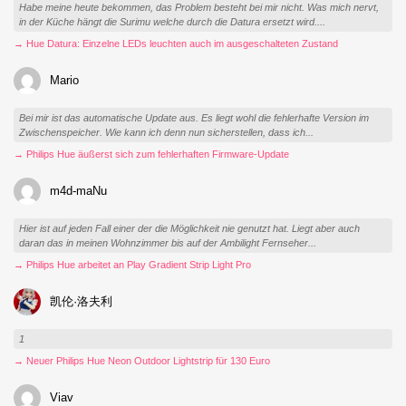
Habe meine heute bekommen, das Problem besteht bei mir nicht. Was mich nervt,
in der Küche hängt die Surimu welche durch die Datura ersetzt wird....
→ Hue Datura: Einzelne LEDs leuchten auch im ausgeschalteten Zustand
Mario
Bei mir ist das automatische Update aus. Es liegt wohl die fehlerhafte Version im
Zwischenspeicher. Wie kann ich denn nun sicherstellen, dass ich...
→ Philips Hue äußerst sich zum fehlerhaften Firmware-Update
m4d-maNu
Hier ist auf jeden Fall einer der die Möglichkeit nie genutzt hat. Liegt aber auch
daran das in meinen Wohnzimmer bis auf der Ambilight Fernseher...
→ Philips Hue arbeitet an Play Gradient Strip Light Pro
凯伦·洛夫利
1
→ Neuer Philips Hue Neon Outdoor Lightstrip für 130 Euro
Viav