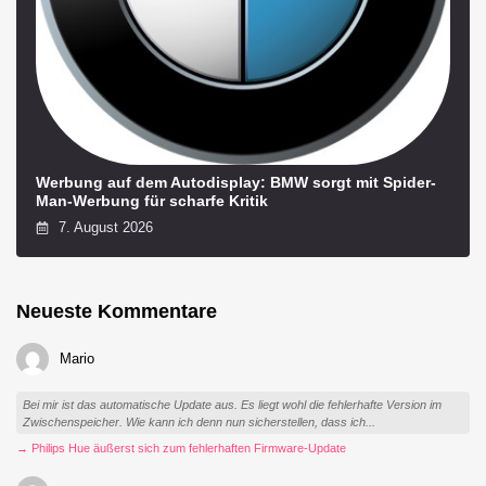
Werbung auf dem Autodisplay: BMW sorgt mit Spider-
Man-Werbung für scharfe Kritik
7. August 2026
Neueste Kommentare
Mario
Bei mir ist das automatische Update aus. Es liegt wohl die fehlerhafte Version im
Zwischenspeicher. Wie kann ich denn nun sicherstellen, dass ich...
→ Philips Hue äußerst sich zum fehlerhaften Firmware-Update