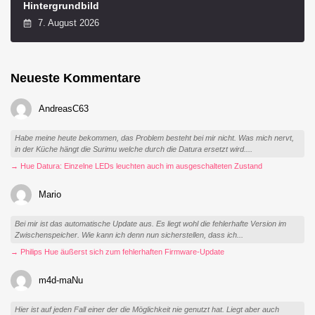
Hintergrundbild
7. August 2026
Neueste Kommentare
AndreasC63
Habe meine heute bekommen, das Problem besteht bei mir nicht. Was mich nervt,
in der Küche hängt die Surimu welche durch die Datura ersetzt wird....
→ Hue Datura: Einzelne LEDs leuchten auch im ausgeschalteten Zustand
Mario
Bei mir ist das automatische Update aus. Es liegt wohl die fehlerhafte Version im
Zwischenspeicher. Wie kann ich denn nun sicherstellen, dass ich...
→ Philips Hue äußerst sich zum fehlerhaften Firmware-Update
m4d-maNu
Hier ist auf jeden Fall einer der die Möglichkeit nie genutzt hat. Liegt aber auch