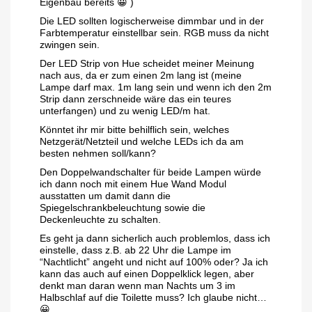
Eigenbau bereits 😀 )
Die LED sollten logischerweise dimmbar und in der
Farbtemperatur einstellbar sein. RGB muss da nicht
zwingen sein.
Der LED Strip von Hue scheidet meiner Meinung
nach aus, da er zum einen 2m lang ist (meine
Lampe darf max. 1m lang sein und wenn ich den 2m
Strip dann zerschneide wäre das ein teures
unterfangen) und zu wenig LED/m hat.
Könntet ihr mir bitte behilflich sein, welches
Netzgerät/Netzteil und welche LEDs ich da am
besten nehmen soll/kann?
Den Doppelwandschalter für beide Lampen würde
ich dann noch mit einem Hue Wand Modul
ausstatten um damit dann die
Spiegelschrankbeleuchtung sowie die
Deckenleuchte zu schalten.
Es geht ja dann sicherlich auch problemlos, dass ich
einstelle, dass z.B. ab 22 Uhr die Lampe im
“Nachtlicht” angeht und nicht auf 100% oder? Ja ich
kann das auch auf einen Doppelklick legen, aber
denkt man daran wenn man Nachts um 3 im
Halbschlaf auf die Toilette muss? Ich glaube nicht…
😀