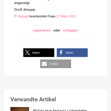
angezeigt.
Gruß derjupp
derjupp
beantwortete Frage
27. März 2020
registrieren
oder
einloggen
teilen
teilen
E-Mail
Verwandte Artikel
Philips Hue Festavia Lichterkette