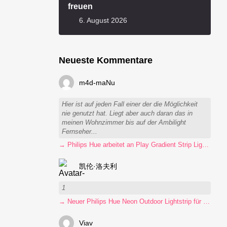
freuen
6. August 2026
Neueste Kommentare
m4d-maNu
Hier ist auf jeden Fall einer der die Möglichkeit
nie genutzt hat. Liegt aber auch daran das in
meinen Wohnzimmer bis auf der Ambilight
Fernseher...
→ Philips Hue arbeitet an Play Gradient Strip Light Pro
凯伦·洛夫利
1
→ Neuer Philips Hue Neon Outdoor Lightstrip für 130 Euro
Viav