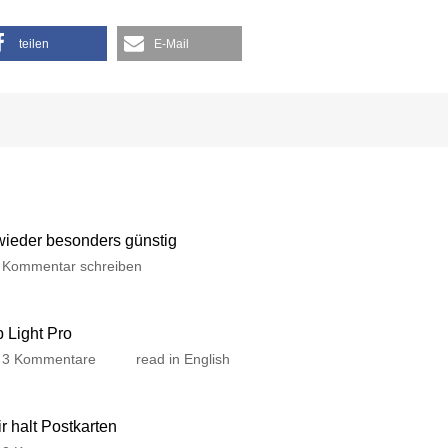
teilen
E-Mail
 wieder besonders günstig
Kommentar schreiben
p Light Pro
3 Kommentare
read in English
 halt Postkarten