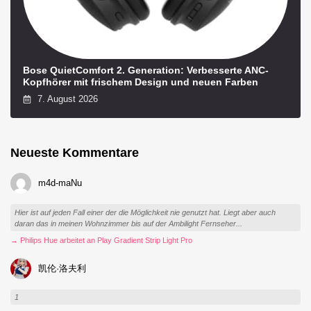
Bose QuietComfort 2. Generation: Verbesserte ANC-
Kopfhörer mit frischem Design und neuen Farben
7. August 2026
Neueste Kommentare
m4d-maNu
Hier ist auf jeden Fall einer der die Möglichkeit nie genutzt hat. Liegt aber auch
daran das in meinen Wohnzimmer bis auf der Ambilight Fernseher...
→ Philips Hue arbeitet an Play Gradient Strip Light Pro
凯伦·洛夫利
1