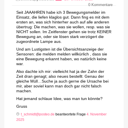
0
Kommentare
Seit JAAAHREN habe ich 3 Bewegungsmelder im
Einsatz, die liefen klaglos gut. Dann fing es mit dem
ersten an, was sich hinterher auch auf alle anderen
übertrug: Die machen, was sie wollen, resp. was sie
NICHT sollen. Im Zeitfenster gehen sie trotz KEINER
Bewegung an, oder sie lösen stark verzögert die
zugeordnete Lampe aus.
Und am Lustigsten ist die Übersichtsanzeige der
Sensoren: die melden melden willkürlich , dass sie
eine Bewegung erkannt haben, wo natürlich keine
war.
Also dachte ich mir: vielleicht hat ja der Zahn der
Zeit dran genagt; also neues bestellt: Genau der
gleiche Müll…Suche ja auch gerne die Ursache bei
mir, aber soviel kann man doch gar nicht falsch
machen.
Hat jemand schlaue Idee, was man tun könnte?
Gruss
t_schmidt@posteo.de
beantwortete Frage
4. November
2025