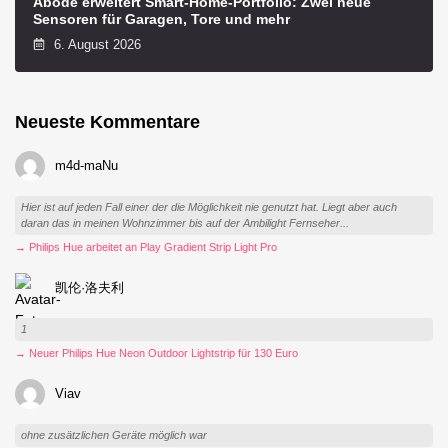
Abode erweitert Smart-Home-Portfolio: Zwei neue
Sensoren für Garagen, Tore und mehr
6. August 2026
Neueste Kommentare
m4d-maNu
Hier ist auf jeden Fall einer der die Möglichkeit nie genutzt hat. Liegt aber auch
daran das in meinen Wohnzimmer bis auf der Ambilight Fernseher...
→ Philips Hue arbeitet an Play Gradient Strip Light Pro
凯伦·洛夫利
1
→ Neuer Philips Hue Neon Outdoor Lightstrip für 130 Euro
Viav
ohne zusätzlichen Geräte möglich war