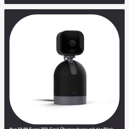
Nur 19,99 Euro: 360-Grad-Überwachung mit der Blink