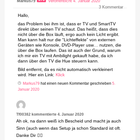
Markus79
veröffentlicht 4. Januar 2020
3
Kommentar
Hallo,
das Problem bei ihm ist, dass er TV und SmartTV
direkt über seinen TV schaut. Das heißt, dass dies
nicht über die Box läuft, ergo auch kein Licht ergibt.
Man kann halt nur die “Lichteffekte” von externen
Geräten wie Konsole, DVD-Player usw… nutzen, die
über die Box laufen. Das ist auch der Grund, warum
ich mir ein TV mit Ambilight gekauft habe, da ich
dann über den TV die Hue steuern kann.
Bild entfernt, da es nicht automatisch verkleinert
wird. Hier ein Link:
Klick
Markus79
hat einen neuen Kommentar geschrieben
5.
Januar 2020
Tf00382
kommentierte
4. Januar 2020
Ah ok, na dann weiß ich Bescheid und macht ja auch
Sinn (auch wenn das Setup ja schon Standard ist oft.
Danke Dir ✌🏻