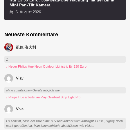
Mini Pan-Tilt Kamera
6. August 2026
Neueste Kommentare
凯伦·洛夫利
1
→ Neuer Philips Hue Neon Outdoor Lightstrip für 130 Euro
Viav
ohne zusätzlichen Geräte möglich war
→ Philips Hue arbeitet an Play Gradient Strip Light Pro
Viva
Es scheint, dass der Bruch mit TPV und Abkehr vom Ambilight + HUE, Signify doch
stark getroffen hat. Man kann schlecht abschätzen, wie viele...