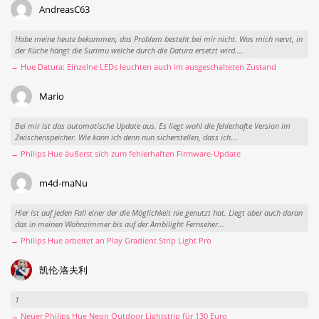
AndreasC63
Habe meine heute bekommen, das Problem besteht bei mir nicht. Was mich nervt, in
der Küche hängt die Surimu welche durch die Datura ersetzt wird....
→ Hue Datura: Einzelne LEDs leuchten auch im ausgeschalteten Zustand
Mario
Bei mir ist das automatische Update aus. Es liegt wohl die fehlerhafte Version im
Zwischenspeicher. Wie kann ich denn nun sicherstellen, dass ich...
→ Philips Hue äußerst sich zum fehlerhaften Firmware-Update
m4d-maNu
Hier ist auf jeden Fall einer der die Möglichkeit nie genutzt hat. Liegt aber auch daran
das in meinen Wohnzimmer bis auf der Ambilight Fernseher...
→ Philips Hue arbeitet an Play Gradient Strip Light Pro
凯伦·洛夫利
1
→ Neuer Philips Hue Neon Outdoor Lightstrip für 130 Euro