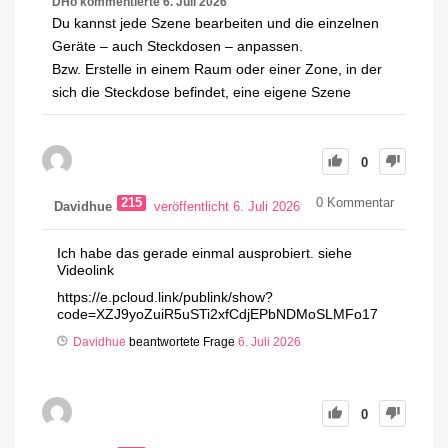
DHo
kommentierte
6. Juli 2026
Du kannst jede Szene bearbeiten und die einzelnen
Geräte – auch Steckdosen – anpassen.
Bzw. Erstelle in einem Raum oder einer Zone, in der
sich die Steckdose befindet, eine eigene Szene
0
215
0
Kommentar
Davidhue
veröffentlicht 6. Juli 2026
Ich habe das gerade einmal ausprobiert. siehe
Videolink
https://e.pcloud.link/publink/show?
code=XZJ9yoZuiR5uSTi2xfCdjEPbNDMoSLMFo17
Davidhue
beantwortete Frage
6. Juli 2026
0