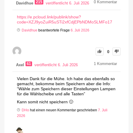
215
0
Kommentar
Davidhue
veröffentlicht 6. Juli 2026
https://e.pcloud.link/publink/show?
code=XZJ9yoZuiR5uSTi2xfCdjEPbNDMoSLMFo17
Davidhue
beantwortete Frage
6. Juli 2026
0
61
1
Kommentar
Axel
veröffentlicht 6. Juli 2026
Vielen Dank für die Mühe. Ich habe das ebenfalls so
gemacht, bekomme beim Speichern aber die Info:
“Wähle zum Speichern dieser Einstellungen Lampen
für die Wählscheibe und alle Tasten”
Kann somit nicht speichern 🙁
DHo
hat einen neuen Kommentar geschrieben
7. Juli
2026