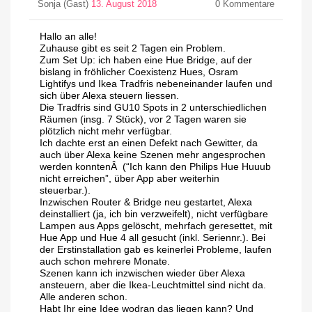
Sonja (Gast)
13. August 2018
0
Kommentare
Hallo an alle!
Zuhause gibt es seit 2 Tagen ein Problem.
Zum Set Up: ich haben eine Hue Bridge, auf der
bislang in fröhlicher Coexistenz Hues, Osram
Lightifys und Ikea Tradfris nebeneinander laufen und
sich über Alexa steuern liessen.
Die Tradfris sind GU10 Spots in 2 unterschiedlichen
Räumen (insg. 7 Stück), vor 2 Tagen waren sie
plötzlich nicht mehr verfügbar.
Ich dachte erst an einen Defekt nach Gewitter, da
auch über Alexa keine Szenen mehr angesprochen
werden konntenÂ (“Ich kann den Philips Hue Huuub
nicht erreichen”, über App aber weiterhin
steuerbar.).
Inzwischen Router & Bridge neu gestartet, Alexa
deinstalliert (ja, ich bin verzweifelt), nicht verfügbare
Lampen aus Apps gelöscht, mehrfach geresettet, mit
Hue App und Hue 4 all gesucht (inkl. Seriennr.). Bei
der Erstinstallation gab es keinerlei Probleme, laufen
auch schon mehrere Monate.
Szenen kann ich inzwischen wieder über Alexa
ansteuern, aber die Ikea-Leuchtmittel sind nicht da.
Alle anderen schon.
Habt Ihr eine Idee wodran das liegen kann? Und