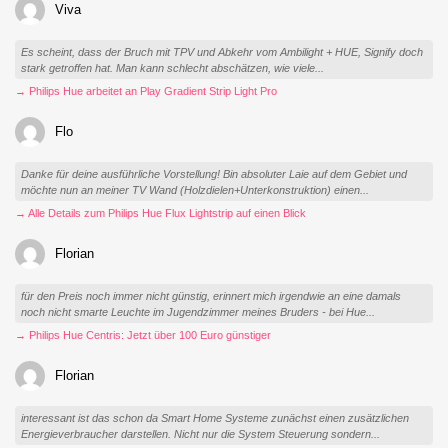
Viva
Es scheint, dass der Bruch mit TPV und Abkehr vom Ambilight + HUE, Signify doch
stark getroffen hat. Man kann schlecht abschätzen, wie viele...
→ Philips Hue arbeitet an Play Gradient Strip Light Pro
Flo
Danke für deine ausführliche Vorstellung! Bin absoluter Laie auf dem Gebiet und
möchte nun an meiner TV Wand (Holzdielen+Unterkonstruktion) einen...
→ Alle Details zum Philips Hue Flux Lightstrip auf einen Blick
Florian
für den Preis noch immer nicht günstig, erinnert mich irgendwie an eine damals
noch nicht smarte Leuchte im Jugendzimmer meines Bruders - bei Hue...
→ Philips Hue Centris: Jetzt über 100 Euro günstiger
Florian
interessant ist das schon da Smart Home Systeme zunächst einen zusätzlichen
Energieverbraucher darstellen. Nicht nur die System Steuerung sondern...