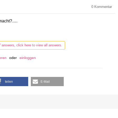
0
Kommentar
emacht?….
7 answers, click here to view all answers.
ieren
oder
einloggen
teilen
E-Mail