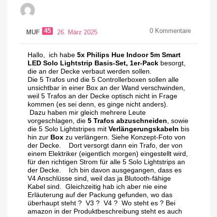
45
0
Kommentare
MUF
26. März 2025
Hallo, ich habe
5x Philips Hue Indoor 5m Smart
LED Solo Lightstrip Basis-Set, 1er-Pack
besorgt,
die an der Decke verbaut werden sollen.
Die 5 Trafos und die 5 Controllerboxen sollen alle
unsichtbar in einer Box an der Wand verschwinden,
weil 5 Trafos an der Decke optisch nicht in Frage
kommen (es sei denn, es ginge nicht anders).
Dazu haben mir gleich mehrere Leute
vorgeschlagen, die
5 Trafos abzuschneiden
, sowie
die 5 Solo Lightstripes mit
Verlängerungskabeln
bis
hin zur
Box
zu verlängern. Siehe Konzept-Foto von
der Decke. Dort versorgt dann ein Trafo, der von
einem Elektriker (eigentlich morgen) eingestellt wird,
für den richtigen Strom für alle 5 Solo Lightstrips an
der Decke. Ich bin davon ausgegangen, dass es
V4 Anschlüsse sind, weil das ja Blutooth-fähige
Kabel sind. Gleichzeitig hab ich aber nie eine
Erläuterung auf der Packung gefunden, wo das
überhaupt steht ? V3 ? V4 ? Wo steht es ? Bei
amazon in der Produktbeschreibung steht es auch