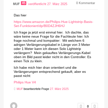
45
0
Kommentar
MUF
veröffentlicht 27. März 2025
Das hier
https://www.amazon.de/Philips-Hue-Lightstrip-Basis-
Set-Funktioniert/dp/B0D4ZJH6HJ
Ich frage ja jetzt erst einmal hier. Ich dachte, das
wäre keine neue Frage für die Fachleute hier. Ich
frage nochmal und kompakter: Mit welchem 6
adrigen Verlängerungskabel in Länge von 3 Meter
oder 1 Meter kann ich diesen Solo Lightstrip
verlängern? Mein gekauftes Verlängerungs-Kabel
oben im Bild passt leider nicht in den Controller. Es
einen Tick zu klein.
Ich habe mich hier dran orientiert und die
Verlängerungen entsprechend gekauft, aber es
passt nicht:
Philips Hue V4
MUF
beantwortete Frage
27. März 2025
0