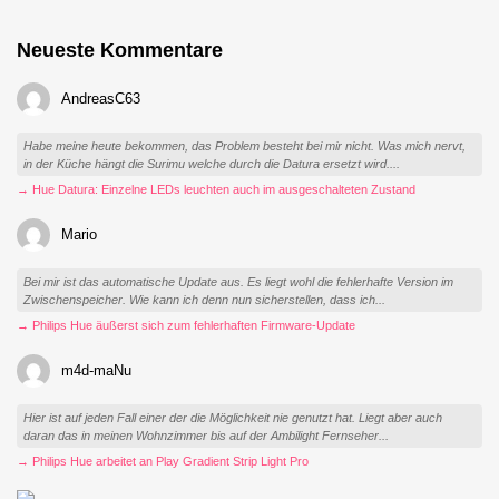
Neueste Kommentare
AndreasC63
Habe meine heute bekommen, das Problem besteht bei mir nicht. Was mich nervt,
in der Küche hängt die Surimu welche durch die Datura ersetzt wird....
→ Hue Datura: Einzelne LEDs leuchten auch im ausgeschalteten Zustand
Mario
Bei mir ist das automatische Update aus. Es liegt wohl die fehlerhafte Version im
Zwischenspeicher. Wie kann ich denn nun sicherstellen, dass ich...
→ Philips Hue äußerst sich zum fehlerhaften Firmware-Update
m4d-maNu
Hier ist auf jeden Fall einer der die Möglichkeit nie genutzt hat. Liegt aber auch
daran das in meinen Wohnzimmer bis auf der Ambilight Fernseher...
→ Philips Hue arbeitet an Play Gradient Strip Light Pro