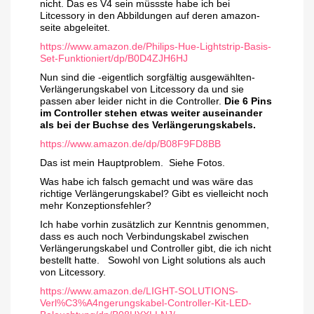
nicht. Das es V4 sein müssste habe ich bei
Litcessory in den Abbildungen auf deren amazon-
seite abgeleitet.
https://www.amazon.de/Philips-Hue-Lightstrip-Basis-
Set-Funktioniert/dp/B0D4ZJH6HJ
Nun sind die -eigentlich sorgfältig ausgewählten-
Verlängerungskabel von Litcessory da und sie
passen aber leider nicht in die Controller.
Die 6 Pins
im Controller stehen etwas weiter auseinander
als bei der Buchse des Verlängerungskabels.
https://www.amazon.de/dp/B08F9FD8BB
Das ist mein Hauptproblem. Siehe Fotos.
Was habe ich falsch gemacht und was wäre das
richtige Verlängerungskabel? Gibt es vielleicht noch
mehr Konzeptionsfehler?
Ich habe vorhin zusätzlich zur Kenntnis genommen,
dass es auch noch Verbindungskabel zwischen
Verlängerungskabel und Controller gibt, die ich nicht
bestellt hatte. Sowohl von Light solutions als auch
von Litcessory.
https://www.amazon.de/LIGHT-SOLUTIONS-
Verl%C3%A4ngerungskabel-Controller-Kit-LED-