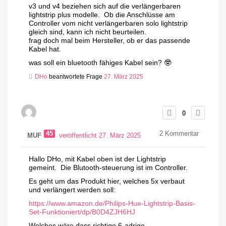
v3 und v4 beziehen sich auf die verlängerbaren
lightstrip plus modelle. Ob die Anschlüsse am
Controller vom nicht verlängerbaren solo lightstrip
gleich sind, kann ich nicht beurteilen.
frag doch mal beim Hersteller, ob er das passende
Kabel hat.
was soll ein bluetooth fähiges Kabel sein? 🤓
DHo
beantwortete Frage
27. März 2025
0
45
2
Kommentar
MUF
veröffentlicht 27. März 2025
Hallo DHo, mit Kabel oben ist der Lightstrip
gemeint. Die Blutooth-steuerung ist im Controller.
Es geht um das Produkt hier, welches 5x verbaut
und verlängert werden soll:
https://www.amazon.de/Philips-Hue-Lightstrip-Basis-
Set-Funktioniert/dp/B0D4ZJH6HJ
Welches wäre dass richtige 6-adrige