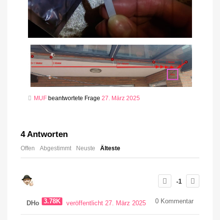
MUF
beantwortete Frage
27. März 2025
4
Antworten
Offen
Abgestimmt
Neuste
Älteste
-1
3.78K
0
Kommentar
DHo
veröffentlicht 27. März 2025