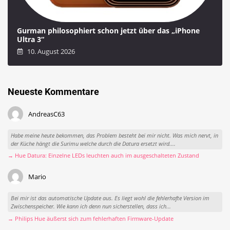
Gurman philosophiert schon jetzt über das „iPhone
Ultra 3“
10. August 2026
Neueste Kommentare
AndreasC63
Habe meine heute bekommen, das Problem besteht bei mir nicht. Was mich nervt, in
der Küche hängt die Surimu welche durch die Datura ersetzt wird....
→ Hue Datura: Einzelne LEDs leuchten auch im ausgeschalteten Zustand
Mario
Bei mir ist das automatische Update aus. Es liegt wohl die fehlerhafte Version im
Zwischenspeicher. Wie kann ich denn nun sicherstellen, dass ich...
→ Philips Hue äußerst sich zum fehlerhaften Firmware-Update