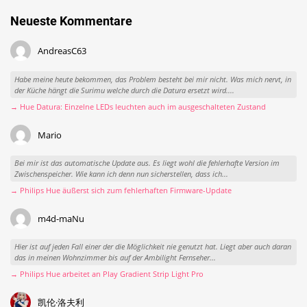
Neueste Kommentare
AndreasC63
Habe meine heute bekommen, das Problem besteht bei mir nicht. Was mich nervt, in
der Küche hängt die Surimu welche durch die Datura ersetzt wird....
→ Hue Datura: Einzelne LEDs leuchten auch im ausgeschalteten Zustand
Mario
Bei mir ist das automatische Update aus. Es liegt wohl die fehlerhafte Version im
Zwischenspeicher. Wie kann ich denn nun sicherstellen, dass ich...
→ Philips Hue äußerst sich zum fehlerhaften Firmware-Update
m4d-maNu
Hier ist auf jeden Fall einer der die Möglichkeit nie genutzt hat. Liegt aber auch daran
das in meinen Wohnzimmer bis auf der Ambilight Fernseher...
→ Philips Hue arbeitet an Play Gradient Strip Light Pro
凯伦·洛夫利