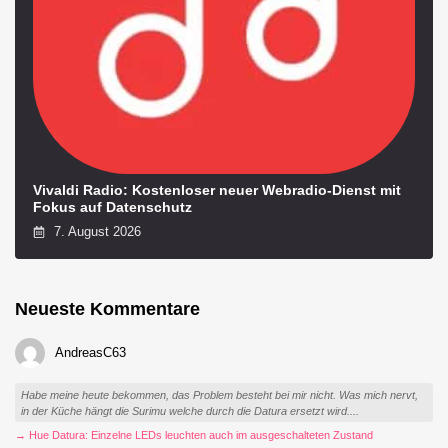
Vivaldi Radio: Kostenloser neuer Webradio-Dienst mit
Fokus auf Datenschutz
7. August 2026
Neueste Kommentare
AndreasC63
Habe meine heute bekommen, das Problem besteht bei mir nicht. Was mich nervt,
in der Küche hängt die Surimu welche durch die Datura ersetzt wird....
→ Hue Datura: Einzelne LEDs leuchten auch im ausgeschalteten Zustand