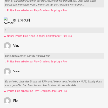
Hier ist auf jeden Fall einer der die Möglichkeit nie genutzt hat. Liegt aber auch
daran das in meinen Wohnzimmer bis auf der Ambilight Fernseher...
→ Philips Hue arbeitet an Play Gradient Strip Light Pro
凯伦·洛夫利
1
→ Neuer Philips Hue Neon Outdoor Lightstrip für 130 Euro
Viav
ohne zusätzlichen Geräte möglich war
→ Philips Hue arbeitet an Play Gradient Strip Light Pro
Viva
Es scheint, dass der Bruch mit TPV und Abkehr vom Ambilight + HUE, Signify doch
stark getroffen hat. Man kann schlecht abschätzen, wie viele...
→ Philips Hue arbeitet an Play Gradient Strip Light Pro
Flo