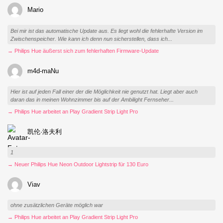
Mario
Bei mir ist das automatische Update aus. Es liegt wohl die fehlerhafte Version im
Zwischenspeicher. Wie kann ich denn nun sicherstellen, dass ich...
→ Philips Hue äußerst sich zum fehlerhaften Firmware-Update
m4d-maNu
Hier ist auf jeden Fall einer der die Möglichkeit nie genutzt hat. Liegt aber auch
daran das in meinen Wohnzimmer bis auf der Ambilight Fernseher...
→ Philips Hue arbeitet an Play Gradient Strip Light Pro
凯伦·洛夫利
1
→ Neuer Philips Hue Neon Outdoor Lightstrip für 130 Euro
Viav
ohne zusätzlichen Geräte möglich war
→ Philips Hue arbeitet an Play Gradient Strip Light Pro