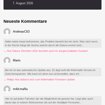
7. August 2026
Neueste Kommentare
AndreasC63
Habe meine heute bekommen, das Problem besteht bei mir nicht. Was mich nervt,
in der Küche hängt die Surimu welche durch die Datura ersetzt wird....
→ Hue Datura: Einzelne LEDs leuchten auch im ausgeschalteten Zustand
Mario
Bei mir ist das automatische Update aus. Es liegt wohl die fehlerhafte Version im
Zwischenspeicher. Wie kann ich denn nun sicherstellen, dass ich...
→ Philips Hue äußerst sich zum fehlerhaften Firmware-Update
m4d-maNu
Hier ist auf jeden Fall einer der die Möglichkeit nie genutzt hat. Liegt aber auch
daran das in meinen Wohnzimmer bis auf der Ambilight Fernseher...