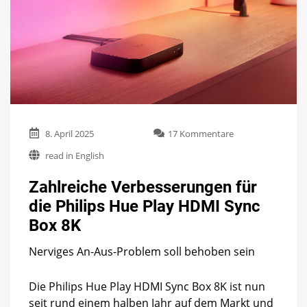
zu
8. April 2025
17 Kommentare
Zahlreiche
read in English
Verbesserungen
für
Zahlreiche Verbesserungen für
die
Philips
die Philips Hue Play HDMI Sync
Hue
Box 8K
Play
HDMI
Sync
Nerviges An-Aus-Problem soll behoben sein
Box
8K
Die Philips Hue Play HDMI Sync Box 8K ist nun
seit rund einem halben Jahr auf dem Markt und