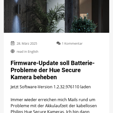
zu
28. März 2025
1 Kommentar
Firmware-
read in English
Update
soll
Firmware-Update soll Batterie-
Batterie-
Probleme
Probleme der Hue Secure
der
Kamera beheben
Hue
Secure
Kamera
Jetzt Software-Version 1.2.32.976110 laden
beheben
Immer wieder erreichen mich Mails rund um
Probleme mit der Akkulaufzeit der kabellosen
Philips Hue Secure Kameras. Ich bin dann