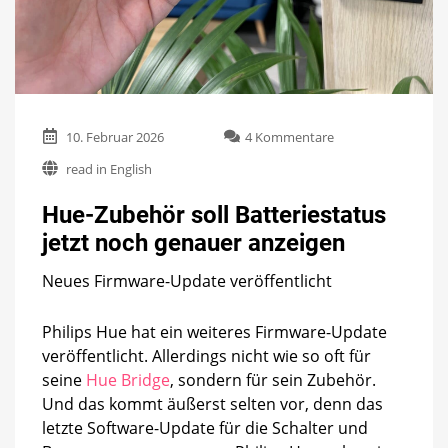
zu
10. Februar 2026
4 Kommentare
Hue-
read in English
Zubehör
soll
Hue-Zubehör soll Batteriestatus
Batteriestatus
jetzt
jetzt noch genauer anzeigen
noch
genauer
Neues Firmware-Update veröffentlicht
anzeigen
Philips Hue hat ein weiteres Firmware-Update
veröffentlicht. Allerdings nicht wie so oft für
seine
Hue Bridge
, sondern für sein Zubehör.
Und das kommt äußerst selten vor, denn das
letzte Software-Update für die Schalter und