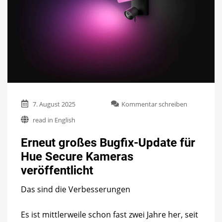
zu
7. August 2025
Kommentar schreiben
Erneut
read in English
großes
Bugfix-
Erneut großes Bugfix-Update für
Update
für
Hue Secure Kameras
Hue
veröffentlicht
Secure
Kameras
veröffentlic
Das sind die Verbesserungen
Es ist mittlerweile schon fast zwei Jahre her, seit