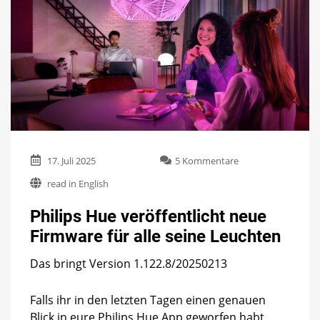
zu
17. Juli 2025
5 Kommentare
Philips
read in English
Hue
veröffentlicht
Philips Hue veröffentlicht neue
neue
Firmware
Firmware für alle seine Leuchten
für
alle
Das bringt Version 1.122.8/20250213
seine
Leuchten
Falls ihr in den letzten Tagen einen genauen
Blick in eure Philips Hue App geworfen habt,