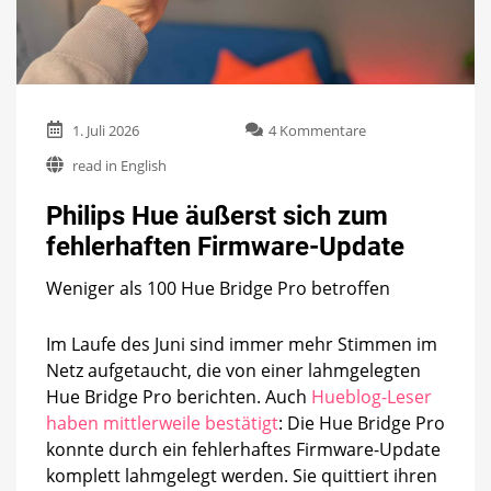
zu
1. Juli 2026
4 Kommentare
Philips
read in English
Hue
äußerst
Philips Hue äußerst sich zum
sich
zum
fehlerhaften Firmware-Update
fehlerhaften
Firmware-
Weniger als 100 Hue Bridge Pro betroffen
Update
Im Laufe des Juni sind immer mehr Stimmen im
Netz aufgetaucht, die von einer lahmgelegten
Hue Bridge Pro berichten. Auch
Hueblog-Leser
haben mittlerweile bestätigt
: Die Hue Bridge Pro
konnte durch ein fehlerhaftes Firmware-Update
komplett lahmgelegt werden. Sie quittiert ihren