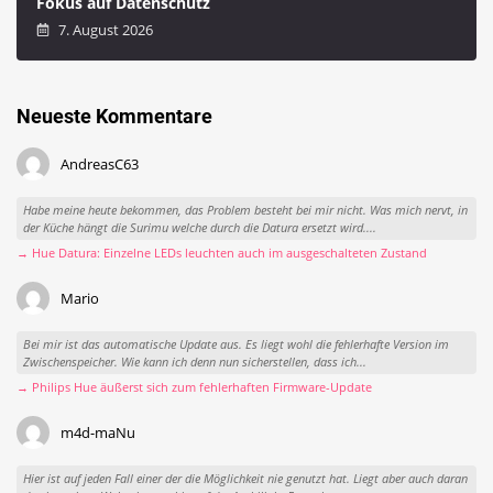
Fokus auf Datenschutz
7. August 2026
Neueste Kommentare
AndreasC63
Habe meine heute bekommen, das Problem besteht bei mir nicht. Was mich nervt, in
der Küche hängt die Surimu welche durch die Datura ersetzt wird....
→ Hue Datura: Einzelne LEDs leuchten auch im ausgeschalteten Zustand
Mario
Bei mir ist das automatische Update aus. Es liegt wohl die fehlerhafte Version im
Zwischenspeicher. Wie kann ich denn nun sicherstellen, dass ich...
→ Philips Hue äußerst sich zum fehlerhaften Firmware-Update
m4d-maNu
Hier ist auf jeden Fall einer der die Möglichkeit nie genutzt hat. Liegt aber auch daran