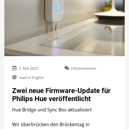
zu
2. Mai 2025
9 Kommentare
Zwei
read in English
neue
Firmware-
Zwei neue Firmware-Update für
Update
für
Philips Hue veröffentlicht
Philips
Hue
Hue Bridge und Sync Box aktualisiert
veröffentlicht
Wir überbrücken den Brückentag in