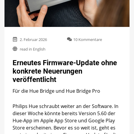
zu
2. Februar 2026
10 Kommentare
Erneutes
read in English
Firmware-
Update
Erneutes Firmware-Update ohne
ohne
konkrete
konkrete Neuerungen
Neuerungen
veröffentlicht
veröffentlicht
Für die Hue Bridge und Hue Bridge Pro
Philips Hue schraubt weiter an der Software. In
dieser Woche könnte bereits Version 5.60 der
Hue-App im Apple App Store und Google Play
Store erscheinen. Bevor es so weit ist, geht es