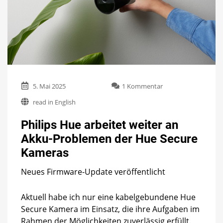
zu
5. Mai 2025
1 Kommentar
Philips
read in English
Hue
arbeitet
Philips Hue arbeitet weiter an
weiter
an
Akku-Problemen der Hue Secure
Akku-
Kameras
Problemen
der
Hue
Neues Firmware-Update veröffentlicht
Secure
Kameras
Aktuell habe ich nur eine kabelgebundene Hue
Secure Kamera im Einsatz, die ihre Aufgaben im
Rahmen der Möglichkeiten zuverlässig erfüllt.