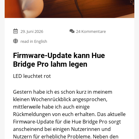
zu
29. Juni 2026
24 Kommentare
Firmware-
read in English
Update
kann
Firmware-Update kann Hue
Hue
Bridge
Bridge Pro lahm legen
Pro
lahm
LED leuchtet rot
legen
Gestern habe ich es schon kurz in meinem
kleinen Wochenrückblick angesprochen,
mittlerweile habe ich auch einige
Rückmeldungen von euch erhalten. Das aktuelle
Firmware-Update für die Hue Bridge Pro sorgt
anscheinend bei einigen Nutzerinnen und
Nutzern für erhebliche Probleme. Neben den