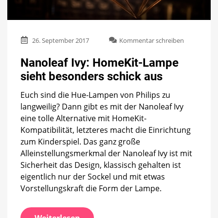
zu
26. September 2017
Kommentar schreiben
Nanoleaf
Ivy:
Nanoleaf Ivy: HomeKit-Lampe
HomeKit-
sieht besonders schick aus
Lampe
sieht
Euch sind die Hue-Lampen von Philips zu
besonders
schick
langweilig? Dann gibt es mit der Nanoleaf Ivy
aus
eine tolle Alternative mit HomeKit-
Kompatibilität, letzteres macht die Einrichtung
zum Kinderspiel. Das ganz große
Alleinstellungsmerkmal der Nanoleaf Ivy ist mit
Sicherheit das Design, klassisch gehalten ist
eigentlich nur der Sockel und mit etwas
Vorstellungskraft die Form der Lampe.