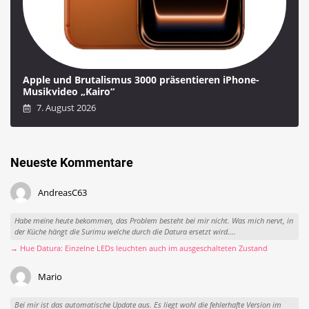
Apple und Brutalismus 3000 präsentieren iPhone-
Musikvideo „Kairo“
7. August 2026
Neueste Kommentare
AndreasC63
Habe meine heute bekommen, das Problem besteht bei mir nicht. Was mich nervt, in
der Küche hängt die Surimu welche durch die Datura ersetzt wird....
→ Hue Datura: Einzelne LEDs leuchten auch im ausgeschalteten Zustand
Mario
Bei mir ist das automatische Update aus. Es liegt wohl die fehlerhafte Version im