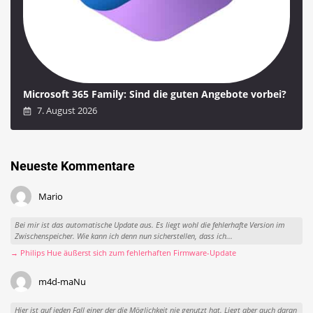
Microsoft 365 Family: Sind die guten Angebote vorbei?
7. August 2026
Neueste Kommentare
Mario
Bei mir ist das automatische Update aus. Es liegt wohl die fehlerhafte Version im
Zwischenspeicher. Wie kann ich denn nun sicherstellen, dass ich...
→ Philips Hue äußerst sich zum fehlerhaften Firmware-Update
m4d-maNu
Hier ist auf jeden Fall einer der die Möglichkeit nie genutzt hat. Liegt aber auch daran