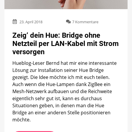
zu
23. April 2018
7 Kommentare
Zeig’
dein
Zeig’ dein Hue: Bridge ohne
Hue:
Netzteil per LAN-Kabel mit Strom
Bridge
ohne
versorgen
Netzteil
per
Hueblog-Leser Bernd hat mir eine interessante
LAN-
Lösung zur Installation seiner Hue Bridge
Kabel
gezeigt. Die Idee möchte ich mit euch teilen.
mit
Strom
Auch wenn die Hue-Lampen dank ZigBee ein
versorgen
Mesh-Netzwerk aufbauen und die Reichweite
eigentlich sehr gut ist, kann es durchaus
Situationen geben, in denen man die Hue
Bridge an einer anderen Stelle positionieren
möchte.