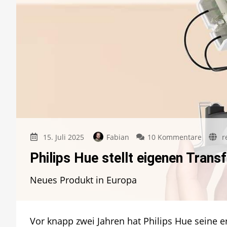
zu
15. Juli 2025
Fabian
10 Kommentare
r
Philips
Philips Hue stellt eigenen Tran
Hue
stellt
Neues Produkt in Europa
eigene
Transf
für
MR16-
Vor knapp zwei Jahren hat Philips Hue seine 
Leuchtm