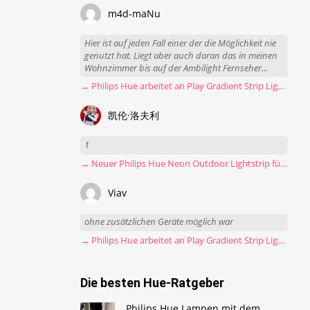
m4d-maNu
Hier ist auf jeden Fall einer der die Möglichkeit nie
genutzt hat. Liegt aber auch daran das in meinen
Wohnzimmer bis auf der Ambilight Fernseher...
→ Philips Hue arbeitet an Play Gradient Strip Light Pro
凯伦·洛夫利
1
→ Neuer Philips Hue Neon Outdoor Lightstrip für 130 Euro
Viav
ohne zusätzlichen Geräte möglich war
→ Philips Hue arbeitet an Play Gradient Strip Light Pro
Die besten Hue-Ratgeber
Philips Hue Lampen mit dem