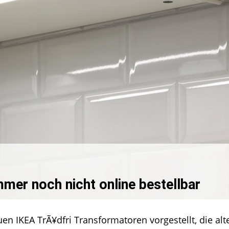
mer noch nicht online bestellbar
ri
ormator:
n IKEA TrÃ¥dfri Transformatoren vorgestellt, die alt