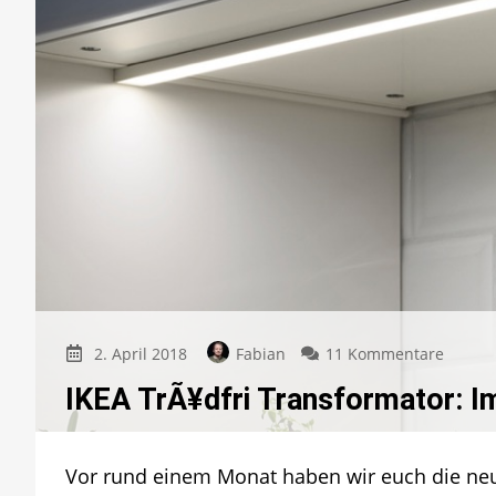
zu
2. April 2018
Fabian
11 Kommentare
IKEA
IKEA TrÃ¥dfri Transformator: Im
TrÃ¥df
Transf
Immer
noch
Vor rund einem Monat haben wir euch die neue
nicht