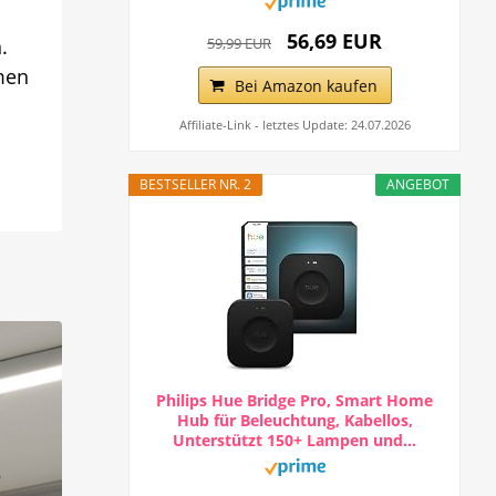
56,69 EUR
.
59,99 EUR
emen
Bei Amazon kaufen
Affiliate-Link - letztes Update: 24.07.2026
BESTSELLER NR. 2
ANGEBOT
Philips Hue Bridge Pro, Smart Home
Hub für Beleuchtung, Kabellos,
Unterstützt 150+ Lampen und...