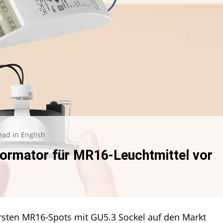
ead in English
sformator für MR16-Leuchtmittel vor
n
ormator
ersten MR16-Spots mit GU5.3 Sockel auf den Markt
ittel