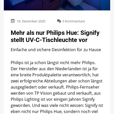
zu
18. Dezember 2020
5 Kommentare
Mehr
als
Mehr als nur Philips Hue: Signify
nur
stellt UV-C-Tischleuchte vor
Philips
Hue:
Einfache und sichere Desinfektion für zu Hause
Signify
stellt
UV-
Philips ist ja schon längst nicht mehr Philips.
C-
Der Hersteller aus den Niederlanden ist ja für
Tischleuchte
vor
eine breite Produktpalette verantwortlich, hat
zwei erfolgreiche Abteilungen aber schon längst
ausgegliedert oder verkauft. Philips-Fernseher
werden von TP Vision gebaut und verkauft, aus
Philips Lighting ist vor einigen Jahren Signify
geworden. Und was viele nicht wissen: Signify ist
eben nicht nur Philips Hue, sondern noch viel