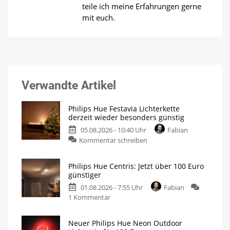
teile ich meine Erfahrungen gerne
mit euch.
Verwandte Artikel
Philips Hue Festavia Lichterkette
derzeit wieder besonders günstig
05.08.2026 - 10:40 Uhr
Fabian
zu
Kommentar schreiben
Philips
Hue
Philips Hue Centris: Jetzt über 100 Euro
Festavia
günstiger
Lichterkette
01.08.2026 - 7:55 Uhr
Fabian
derzeit
zu
1 Kommentar
wieder
Philips
besonders
Hue
günstig
Neuer Philips Hue Neon Outdoor
Centris:
20
Meter