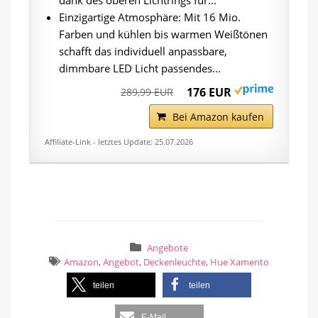
dank des oberen Lichtrings für...
Einzigartige Atmosphäre: Mit 16 Mio.
Farben und kühlen bis warmen Weißtönen
schafft das individuell anpassbare,
dimmbare LED Licht passendes...
176 EUR
289,99 EUR
Bei Amazon kaufen
Affiliate-Link - letztes Update: 25.07.2026
Angebote
Amazon
,
Angebot
,
Deckenleuchte
,
Hue Xamento
teilen
teilen
E-Mail