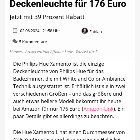
Deckenleuchte für 176 Euro
Jetzt mit 39 Prozent Rabatt
02.06.2024 - 21:58 Uhr
Fabian
zu
5 Kommentare
Hue
Hinweis: Artikel enthält Affiliate-Links.
Was ist das?
Xamento:
Große
Die Philips Hue Xamento ist die einzige
Deckenleuchte
Deckenleuchte von Philips Hue für das
für
176
Badezimmer, die mit White and Color Ambiance
Euro
Technik ausgestattet ist. Erhältlich ist sie in zwei
verschiedenen Größen – und das größere und
auch etwas hellere Modell bekommt ihr heute
bei Amazon für nur 176 Euro (
Amazon-Link
). Ein
paar Details gibt es allerdings zu beachten.
Die Hue Xamento L hat einen Durchmesser von
42,5 Zentimetern und eine maximale Helligkeit