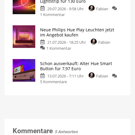
Lightstrip für 130 Euro
Jetzt
mit
200
29.07.2026 - 9:58 Uhr
Fabian
über
LEDs
für
zu
1 Kommentar
100
nur
140
Neuer
Euro
Euro
Philips
günstiger
Neue Philips Hue Play Leuchten jetzt
Hue
Individuelle
im Angebot kaufen
Deckenleuchte
Neon
mit
1.630
21.07.2026 - 18:25 Uhr
Fabian
Outdoor
Lumen
zu
1 Kommentar
Lightstrip
Neue
für
Philips
130
Schon ausverkauft: Alter Hue Smart
Hue
Euro
Button für 7,97 Euro
Play
Ausgestattet
mit
13.07.2026 - 7:11 Uhr
Fabian
Leuchten
Gradient-
Funktion
zu
5 Kommentare
jetzt
Schon
im
ausverkauft:
Angebot
Alter
kaufen
Hue
15
Prozent
Smart
sparen
Button
für
7,97
Kommentare
5 Antworten
Euro