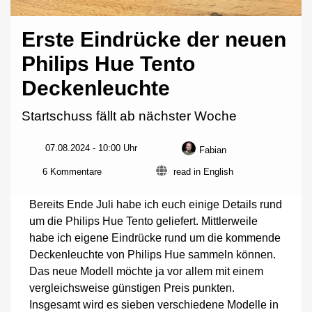
Erste Eindrücke der neuen
Philips Hue Tento
Deckenleuchte
Startschuss fällt ab nächster Woche
07.08.2024 - 10:00 Uhr
Fabian
zu
6 Kommentare
read in English
Erste
Eindrücke
Bereits Ende Juli habe ich euch einige Details rund
der
um die Philips Hue Tento geliefert. Mittlerweile
neuen
habe ich eigene Eindrücke rund um die kommende
Philips
Hue
Deckenleuchte von Philips Hue sammeln können.
Tento
Das neue Modell möchte ja vor allem mit einem
Deckenleuchte
vergleichsweise günstigen Preis punkten.
Insgesamt wird es sieben verschiedene Modelle in