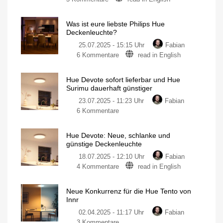
Philips
Hue
Was ist eure liebste Philips Hue
Devote
Deckenleuchte?
und
25.07.2025 - 15:15 Uhr
Fabian
Hue
zu
6 Kommentare
read in English
Tento
Was
im
ist
direkten
Hue Devote sofort lieferbar und Hue
eure
Vergleich
Surimu dauerhaft günstiger
liebste
Zwei
günstige
23.07.2025 - 11:23 Uhr
Fabian
Philips
Deckenleuchten
zu
6 Kommentare
Hue
Hue
Deckenleuchte?
Devote
Schreibt
eure
Hue Devote: Neue, schlanke und
sofort
Erfahrungen
günstige Deckenleuchte
in
lieferbar
die
Kommentare
18.07.2025 - 12:10 Uhr
Fabian
und
zu
4 Kommentare
read in English
Hue
Hue
Surimu
Devote:
dauerhaft
Neue Konkurrenz für die Hue Tento von
Neue,
günstiger
Innr
schlanke
Smarte
Deckenleuchten
02.04.2025 - 11:17 Uhr
Fabian
und
von
Philips
zu
3 Kommentare
günstige
Hue