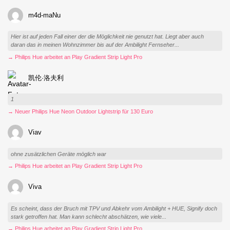
m4d-maNu
Hier ist auf jeden Fall einer der die Möglichkeit nie genutzt hat. Liegt aber auch
daran das in meinen Wohnzimmer bis auf der Ambilight Fernseher...
→ Philips Hue arbeitet an Play Gradient Strip Light Pro
凯伦·洛夫利
1
→ Neuer Philips Hue Neon Outdoor Lightstrip für 130 Euro
Viav
ohne zusätzlichen Geräte möglich war
→ Philips Hue arbeitet an Play Gradient Strip Light Pro
Viva
Es scheint, dass der Bruch mit TPV und Abkehr vom Ambilight + HUE, Signify doch
stark getroffen hat. Man kann schlecht abschätzen, wie viele...
→ Philips Hue arbeitet an Play Gradient Strip Light Pro