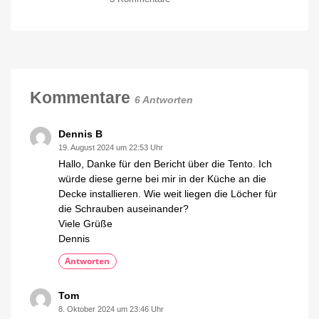
im
Neue
Deckenleuchte
Überblick
Konkurrenz
Das
kommt
für
mir
doch
die
bekannt
vor?
Hue
Tento
von
Kommentare
6 Antworten
Innr
Zwei
neue
Deckenleuchten
Dennis B
19. August 2024 um 22:53 Uhr
Hallo, Danke für den Bericht über die Tento. Ich
würde diese gerne bei mir in der Küche an die
Decke installieren. Wie weit liegen die Löcher für
die Schrauben auseinander?
Viele Grüße
Dennis
Antworten
Tom
8. Oktober 2024 um 23:46 Uhr