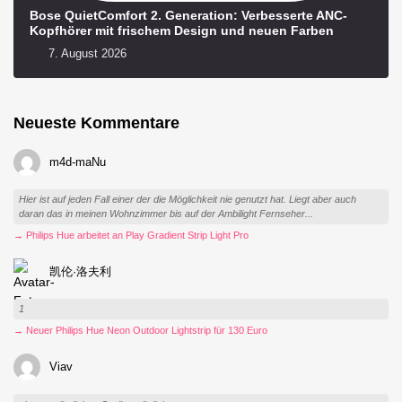
Bose QuietComfort 2. Generation: Verbesserte ANC-
Kopfhörer mit frischem Design und neuen Farben
7. August 2026
Neueste Kommentare
m4d-maNu
Hier ist auf jeden Fall einer der die Möglichkeit nie genutzt hat. Liegt aber auch
daran das in meinen Wohnzimmer bis auf der Ambilight Fernseher...
→ Philips Hue arbeitet an Play Gradient Strip Light Pro
凯伦·洛夫利
1
→ Neuer Philips Hue Neon Outdoor Lightstrip für 130 Euro
Viav