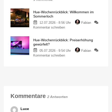
Hue-
den
Wochenrückblick:
Herbst
Hue-Wochenrückblick: Willkommen im
Ja,
Mein
Sommerloch
persönlicher
ist
Blog
12.07.2026 - 8:56 Uhr
Fabian
denn
zu
Kommentar schreiben
heut’
Hue-
schon
Wochenrückblick:
Weihnachten?
Hue-Wochenrückblick: Preiserhöhung
Willkommen
Mein
gewürfelt?
persönlicher
im
Blog
05.07.2026 - 9:54 Uhr
Fabian
Sommerloch
zu
Kommentar schreiben
Wann
startet
Hue-
Hue
die
Wochenrückblick:
Marketing-
Offensive?
Preiserhöhung
gewürfelt?
Mein
persönlicher
Blog
Kommentare
2 Antworten
Luce