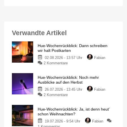
Verwandte Artikel
Hue-Wochenrückblick: Dann schreiben
wir halt Postkarten
02.08.2026 - 13:57 Uhr
Fabian
zu
2 Kommentare
Hue-
Wochenrückblick:
Hue-Wochenrückblick: Noch mehr
Dann
Ausblicke auf den Herbst
schreiben
26.07.2026 - 13:45 Uhr
Fabian
wir
zu
2 Kommentare
halt
Hue-
Postkarten
Wochenrückblick:
Mein
persönlicher
Hue-Wochenrückblick: Ja, ist denn heut’
Noch
Blog
schon Weihnachten?
mehr
19.07.2026 - 9:54 Uhr
Fabian
Ausblicke
zu
1 Kommentar
auf