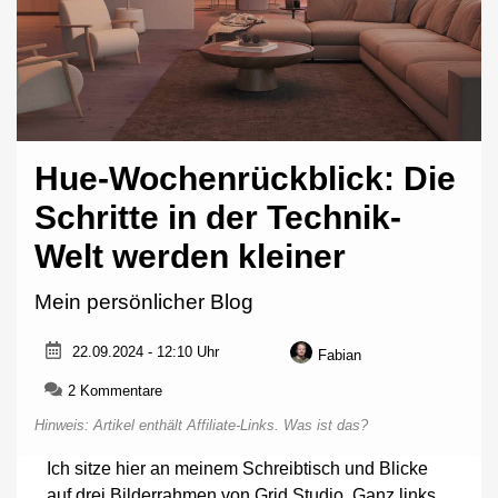
Hue-Wochenrückblick: Die
Schritte in der Technik-
Welt werden kleiner
Mein persönlicher Blog
22.09.2024 - 12:10 Uhr
Fabian
zu
2 Kommentare
Hue-
Hinweis: Artikel enthält Affiliate-Links.
Was ist das?
Wochenrückblick:
Die
Ich sitze hier an meinem Schreibtisch und Blicke
Schritte
auf drei Bilderrahmen von Grid Studio. Ganz links
in