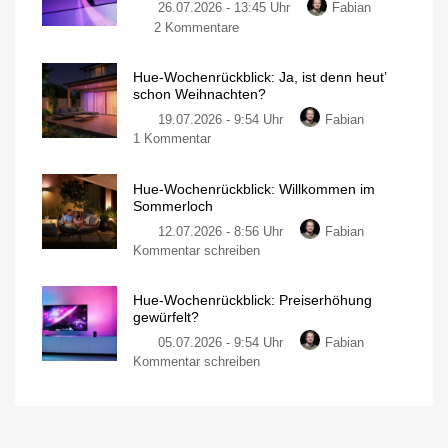
26.07.2026 - 13:45 Uhr
Fabian
wir
zu
2 Kommentare
halt
Hue-
Postkarten
Wochenrückblick:
Mein
persönlicher
Hue-Wochenrückblick: Ja, ist denn heut’
Noch
Blog
schon Weihnachten?
mehr
19.07.2026 - 9:54 Uhr
Fabian
Ausblicke
zu
1 Kommentar
auf
Hue-
den
Wochenrückblick:
Herbst
Hue-Wochenrückblick: Willkommen im
Ja,
Mein
Sommerloch
persönlicher
ist
Blog
12.07.2026 - 8:56 Uhr
Fabian
denn
zu
Kommentar schreiben
heut’
Hue-
schon
Wochenrückblick:
Weihnachten?
Hue-Wochenrückblick: Preiserhöhung
Willkommen
Mein
gewürfelt?
persönlicher
im
Blog
05.07.2026 - 9:54 Uhr
Fabian
Sommerloch
zu
Kommentar schreiben
Wann
startet
Hue-
Hue
die
Wochenrückblick:
Marketing-
Offensive?
Preiserhöhung
gewürfelt?