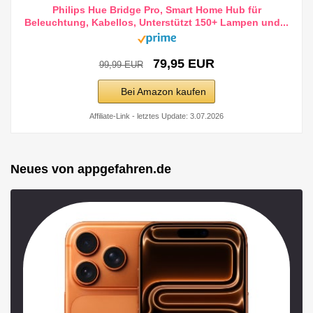
Philips Hue Bridge Pro, Smart Home Hub für
Beleuchtung, Kabellos, Unterstützt 150+ Lampen und...
79,95 EUR
99,99 EUR
Bei Amazon kaufen
Affiliate-Link - letztes Update: 3.07.2026
Neues von appgefahren.de