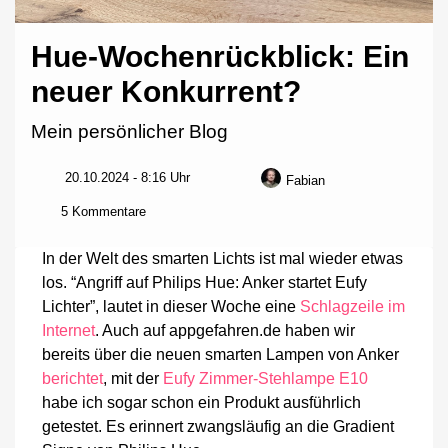
Hue-Wochenrückblick: Ein
neuer Konkurrent?
Mein persönlicher Blog
20.10.2024 - 8:16 Uhr
Fabian
zu
5 Kommentare
Hue-
Wochenrückblick:
In der Welt des smarten Lichts ist mal wieder etwas
Ein
los. “Angriff auf Philips Hue: Anker startet Eufy
neuer
Lichter”, lautet in dieser Woche eine
Schlagzeile im
Konkurrent?
Internet
. Auch auf appgefahren.de haben wir
bereits über die neuen smarten Lampen von Anker
berichtet
, mit der
Eufy Zimmer-Stehlampe E10
habe ich sogar schon ein Produkt ausführlich
getestet. Es erinnert zwangsläufig an die Gradient