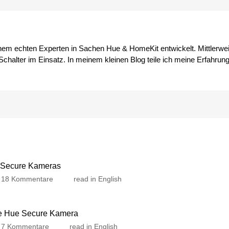
inem echten Experten in Sachen Hue & HomeKit entwickelt. Mittlerwei
chalter im Einsatz. In meinem kleinen Blog teile ich meine Erfahrun
e Secure Kameras
zu
18 Kommentare
read in English
Erneute
Updates
für
ie Hue Secure Kamera
Hue
zu
7 Kommentare
read in English