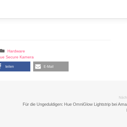
Hardware
ue Secure Kamera
teilen
E-Mail
Nächs
Für die Ungeduldigen: Hue OmniGlow Lightstrip bei Am