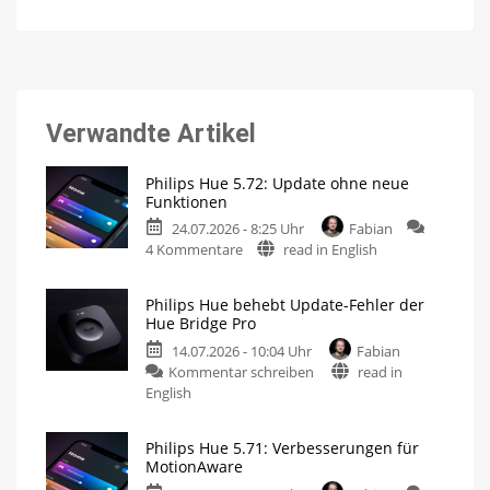
Verwandte Artikel
Philips Hue 5.72: Update ohne neue
Funktionen
24.07.2026 - 8:25 Uhr
Fabian
zu
4 Kommentare
read in English
Philips
Hue
Philips Hue behebt Update-Fehler der
5.72:
Hue Bridge Pro
Update
14.07.2026 - 10:04 Uhr
Fabian
ohne
zu
Kommentar schreiben
read in
neue
Philips
English
Funktionen
Hue
Mit
Umfrage
behebt
rund
um
Philips Hue 5.71: Verbesserungen für
Update-
das
MotionAware
Thema
Fehler
Energieverbrauch