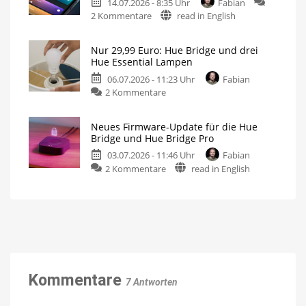
14.07.2026 - 8:35 Uhr
Fabian
der
zu
2 Kommentare
read in English
Hue
Philips
Bridge
Hue
Pro
Nur 29,99 Euro: Hue Bridge und drei
5.71:
Neue
Hue Essential Lampen
Firmware
Verbesserungen
veröffentlicht
06.07.2026 - 11:23 Uhr
Fabian
für
zu
2 Kommentare
MotionAware
Nur
Bewegungszonen
noch
29,99
einfacher
erstellen
Neues Firmware-Update für die Hue
Euro:
Bridge und Hue Bridge Pro
Hue
03.07.2026 - 11:46 Uhr
Fabian
Bridge
zu
2 Kommentare
read in English
und
Neues
drei
Firmware-
Hue
Update
Essential
für
Lampen
die
GU10
oder
Hue
E27
stehen
Bridge
zur
Auswahl
und
Kommentare
7 Antworten
Hue
Bridge