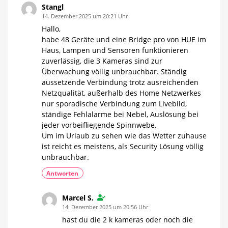
Pro
Stangl
Läuft
14. Dezember 2025 um 20:21 Uhr
jetzt
alles
glatt?
Hallo,
habe 48 Geräte und eine Bridge pro von HUE im
Haus, Lampen und Sensoren funktionieren
zuverlässig, die 3 Kameras sind zur
Überwachung völlig unbrauchbar. Ständig
aussetzende Verbindung trotz ausreichenden
Netzqualität, außerhalb des Home Netzwerkes
nur sporadische Verbindung zum Livebild,
ständige Fehlalarme bei Nebel, Auslösung bei
jeder vorbeifliegende Spinnwebe.
Um im Urlaub zu sehen wie das Wetter zuhause
ist reicht es meistens, als Security Lösung völlig
unbrauchbar.
Antworten
Marcel S.
14. Dezember 2025 um 20:56 Uhr
hast du die 2 k kameras oder noch die