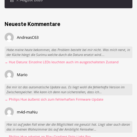
Neueste Kommentare
AndreasC63
Habe meine heute bekommen, das Problem besteht bei mir nicht. Was mich nervt, in
der Küche hängt die Surimu welche durch die Datura ersetzt wird....
→ Hue Datura: Einzelne LEDs leuchten auch im ausgeschalteten Zustand
Mario
Bei mir ist das automatische Update aus. Es liegt wohl die fehlerhafte Version im
Zwischenspeicher. Wie kann ich denn nun sicherstellen, dass ich...
→ Philips Hue äußerst sich zum fehlerhaften Firmware-Update
m4d-maNu
Hier ist auf jeden Fall einer der die Möglichkeit nie genutzt hat. Liegt aber auch daran
das in meinen Wohnzimmer bis auf der Ambilight Fernseher...
→ Philips Hue arbeitet an Play Gradient Strip Light Pro