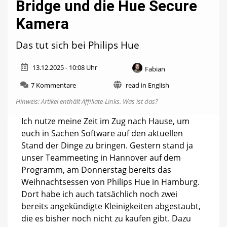
Bridge und die Hue Secure
Kamera
Das tut sich bei Philips Hue
13.12.2025 - 10:08 Uhr
Fabian
zu
7 Kommentare
read in English
Neue
Hinweis: Artikel enthält Affiliate-Links.
Was ist das?
Firmware
für
Ich nutze meine Zeit im Zug nach Hause, um
die
euch in Sachen Software auf den aktuellen
Hue
Bridge
Stand der Dinge zu bringen. Gestern stand ja
und
unser Teammeeting in Hannover auf dem
die
Programm, am Donnerstag bereits das
Hue
Secure
Weihnachtsessen von Philips Hue in Hamburg.
Kamera
Dort habe ich auch tatsächlich noch zwei
bereits angekündigte Kleinigkeiten abgestaubt,
die es bisher noch nicht zu kaufen gibt. Dazu