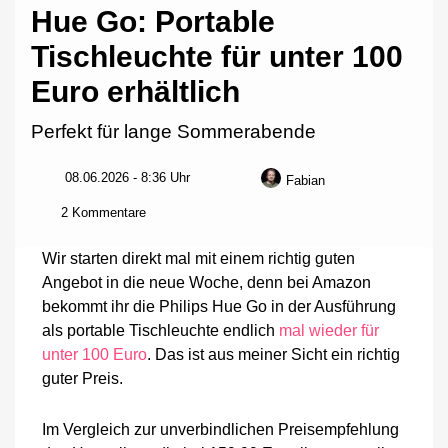
Hue Go: Portable
Tischleuchte für unter 100
Euro erhältlich
Perfekt für lange Sommerabende
08.06.2026 - 8:36 Uhr
Fabian
zu
2 Kommentare
Hue
Go:
Wir starten direkt mal mit einem richtig guten
Portable
Angebot in die neue Woche, denn bei Amazon
Tischleuchte
bekommt ihr die Philips Hue Go in der Ausführung
für
unter
als portable Tischleuchte endlich
mal wieder für
100
unter 100 Euro
. Das ist aus meiner Sicht ein richtig
Euro
guter Preis.
erhältlich
Im Vergleich zur unverbindlichen Preisempfehlung