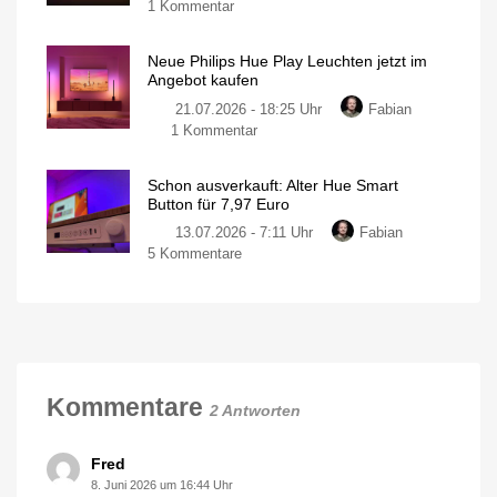
zu
1 Kommentar
100
nur
140
Neuer
Euro
Euro
Philips
günstiger
Neue Philips Hue Play Leuchten jetzt im
Hue
Individuelle
Angebot kaufen
Deckenleuchte
Neon
mit
1.630
21.07.2026 - 18:25 Uhr
Fabian
Outdoor
Lumen
zu
1 Kommentar
Lightstrip
Neue
für
Philips
130
Schon ausverkauft: Alter Hue Smart
Hue
Euro
Button für 7,97 Euro
Play
Ausgestattet
mit
13.07.2026 - 7:11 Uhr
Fabian
Leuchten
Gradient-
Funktion
zu
5 Kommentare
jetzt
Schon
im
ausverkauft:
Angebot
Alter
kaufen
Hue
15
Prozent
Smart
sparen
Button
für
Kommentare
2 Antworten
7,97
Euro
Neue
Fred
Generation
deutlich
8. Juni 2026 um 16:44 Uhr
größer