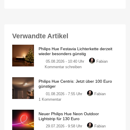
Verwandte Artikel
Philips Hue Festavia Lichterkette derzeit
wieder besonders günstig
05.08.2026 - 10:40 Uhr
Fabian
zu
Kommentar schreiben
Philips
Hue
Philips Hue Centris: Jetzt über 100 Euro
Festavia
günstiger
Lichterkette
01.08.2026 - 7:55 Uhr
Fabian
derzeit
zu
1 Kommentar
wieder
Philips
besonders
Hue
günstig
Neuer Philips Hue Neon Outdoor
Centris:
20
Lightstrip für 130 Euro
Meter
Jetzt
mit
200
29.07.2026 - 9:58 Uhr
Fabian
über
LEDs
für