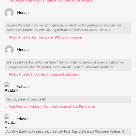
→ Alle Details zum Philips Hue Flux Lightstrip auf einen Blick
Florian
für den Preis noch immer nicht günstig, erinnert mich irgendwie an eine damals
noch nicht smarte Leuchte im Jugendzimmer meines Bruders - bei Hue...
→ Philips Hue Centris: Jetzt über 100 Euro günstiger
Florian
interessant ist das schon da Smart Home Systeme zunächst einen zusätzlichen
Energieverbraucher darstellen. Nicht nur die System Steuerung sondern...
→ Philips Hue 5.72: Update ohne neue Funktionen
Fabian
Na gut, wenn du meinst 🤣
→ Hue-Wochenrückblick: Dann schreiben wir halt Postkarten
cduser
Auf eine Briefmarke passt nicht so viel Text. Das sollte wohl Postkarte heißen ;-)