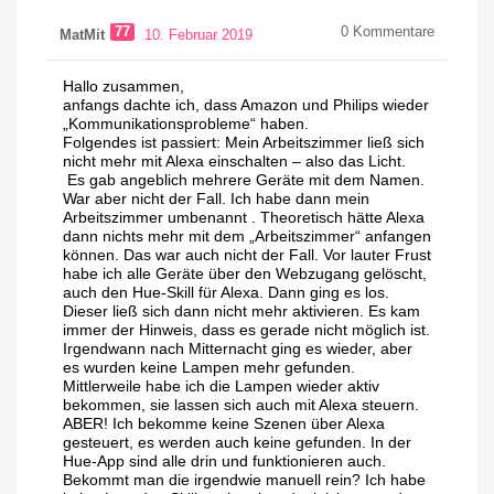
77
0
Kommentare
MatMit
10. Februar 2019
Hallo zusammen,
anfangs dachte ich, dass Amazon und Philips wieder
„Kommunikationsprobleme“ haben.
Folgendes ist passiert: Mein Arbeitszimmer ließ sich
nicht mehr mit Alexa einschalten – also das Licht.
Es gab angeblich mehrere Geräte mit dem Namen.
War aber nicht der Fall. Ich habe dann mein
Arbeitszimmer umbenannt . Theoretisch hätte Alexa
dann nichts mehr mit dem „Arbeitszimmer“ anfangen
können. Das war auch nicht der Fall. Vor lauter Frust
habe ich alle Geräte über den Webzugang gelöscht,
auch den Hue-Skill für Alexa. Dann ging es los.
Dieser ließ sich dann nicht mehr aktivieren. Es kam
immer der Hinweis, dass es gerade nicht möglich ist.
Irgendwann nach Mitternacht ging es wieder, aber
es wurden keine Lampen mehr gefunden.
Mittlerweile habe ich die Lampen wieder aktiv
bekommen, sie lassen sich auch mit Alexa steuern.
ABER! Ich bekomme keine Szenen über Alexa
gesteuert, es werden auch keine gefunden. In der
Hue-App sind alle drin und funktionieren auch.
Bekommt man die irgendwie manuell rein? Ich habe