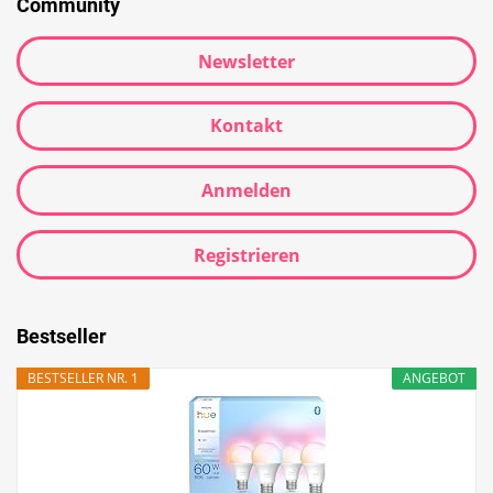
Community
Newsletter
Kontakt
Anmelden
Registrieren
Bestseller
BESTSELLER NR. 1
ANGEBOT